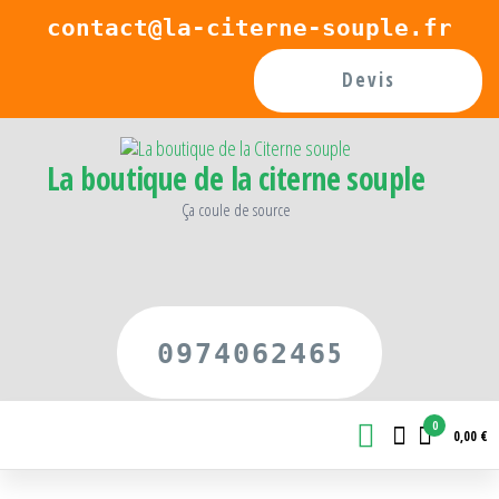
Passer
contact@la-citerne-souple.fr
ce
Devis
contenu
La boutique de la citerne souple
Ça coule de source
5
097406246
0
0,00 €