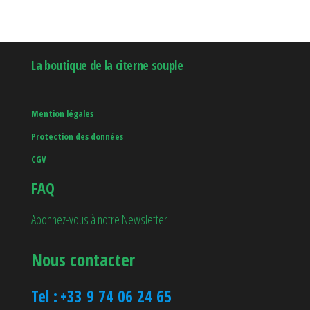
produit
produ
La boutique de la citerne souple
Mention légales
Protection des données
CGV
FAQ
Abonnez-vous à notre Newsletter
Nous contacter
Tel :
+33 9 74 06 24 65