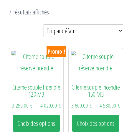
7 résultats affichés
Promo !
Citerne souple Incendie
Citerne souple Incendie
120 M3
150 M3
Plage
Plage
3 250,00
€
–
4 020,00
€
3 600,00
€
–
4 580,00
€
de
de
Ce
Ce
Choix des options
Choix des options
prix :
prix :
produit
produ