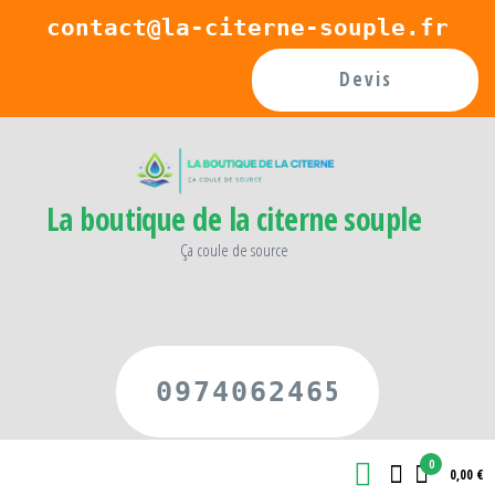
Passer
contact@la-citerne-souple.fr
ce
Devis
contenu
La boutique de la citerne souple
Ça coule de source
5
097406246
0
0,00 €