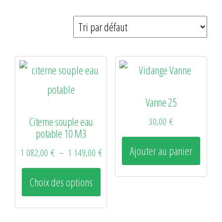
Vanne 25
Citerne souple eau
30,00
€
potable 10 M3
Ajouter au panier
Plage
1 082,00
€
–
1 149,00
€
de
Ce
Choix des options
prix :
produit
1
a
082,00 €