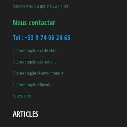
page
Abonnez-vous à notre Newsletter
du
Nous contacter
produit
Tel :
+33 9 74 06 24 65
Citerne souple eau de pluie
Citerne souple eau potable
Citerne souple réserve incendie
Citerne souple effluents
Accessoires
ARTICLES