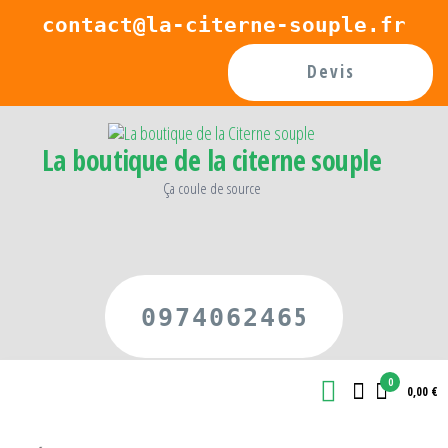
Passer
contact@la-citerne-souple.fr
ce
Devis
contenu
La boutique de la citerne souple
Ça coule de source
5
097406246
0
0,00 €