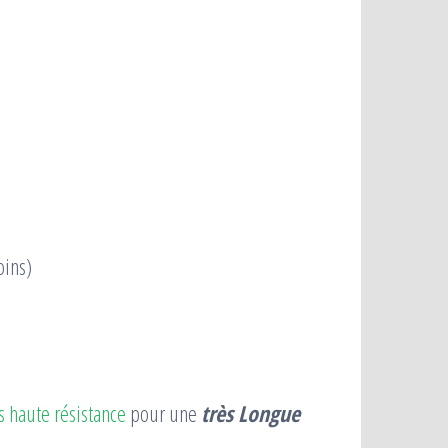
oins)
 haute résistance
pour une
très
L
ongue