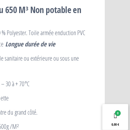
au 650 M³ Non potable en
0 % Polyester. Toile armée enduction PVC
nce
Longue durée de vie
ide sanitaire ou extérieure ou sous une
 – 30 à + 70°C
uette
tre du grand côté.
0
2600g /M²
0,00 €