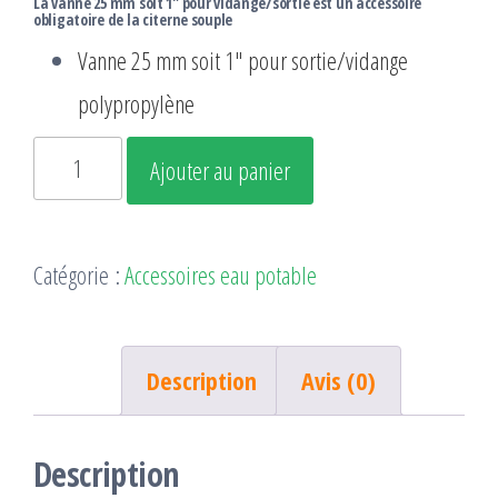
La vanne 25 mm soit 1″ pour vidange/sortie est un accessoire
obligatoire de la citerne souple
Vanne 25 mm soit 1″ pour sortie/vidange
polypropylène
quantité
Ajouter au panier
de
Vanne
Catégorie :
Accessoires eau potable
25
Description
Avis (0)
Description