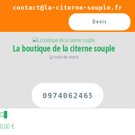
Passer
contact@la-citerne-souple.fr
ce
Devis
contenu
La boutique de la citerne souple
Ça coule de source
5
097406246
0
0,00 €