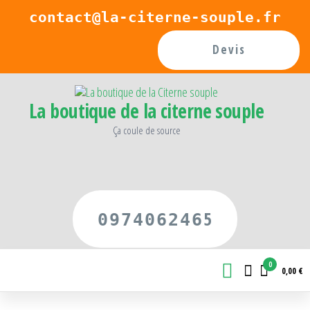
Passer
contact@la-citerne-souple.fr
ce
Devis
contenu
La boutique de la citerne souple
Ça coule de source
5
097406246
0
0,00 €