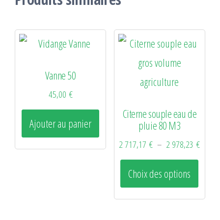
Vanne 50
45,00
€
Citerne souple eau de
Ajouter au panier
pluie 80 M3
Plage
2 717,17
€
–
2 978,23
€
de
Ce
Choix des options
prix :
produ
2
a
717,1