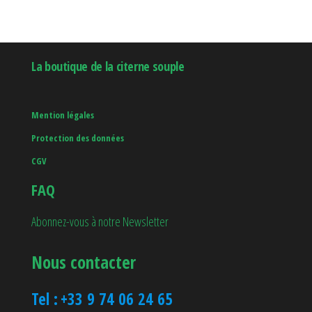
Les
options
La boutique de la citerne souple
peuvent
être
Mention légales
choisies
Protection des données
sur
CGV
la
FAQ
page
Abonnez-vous à notre Newsletter
du
Nous contacter
produit
Tel :
+33 9 74 06 24 65