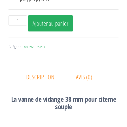
quantité
Ajouter au panier
de
Vanne
Catégorie :
Accessoires eau
38
DESCRIPTION
AVIS (0)
La vanne de vidange 38 mm pour citerne
souple